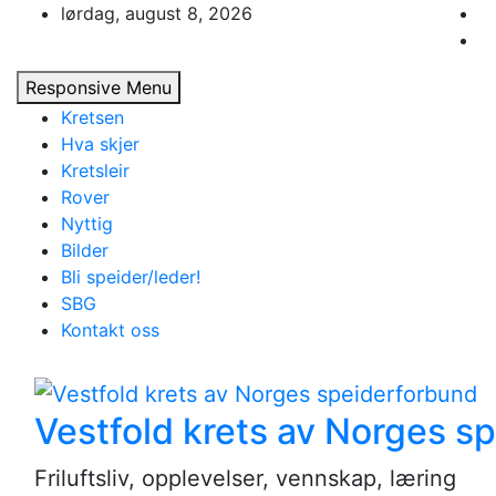
Skip
lørdag, august 8, 2026
to
content
Responsive Menu
Kretsen
Hva skjer
Kretsleir
Rover
Nyttig
Bilder
Bli speider/leder!
SBG
Kontakt oss
Vestfold krets av Norges s
Friluftsliv, opplevelser, vennskap, læring