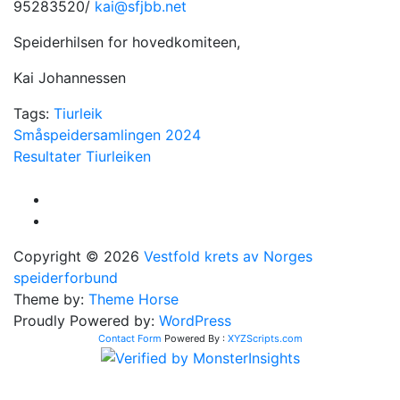
95283520/
kai@sfjbb.net
Speiderhilsen for hovedkomiteen,
Kai Johannessen
Tags:
Tiurleik
Innleggsnavigasjon
Småspeidersamlingen 2024
Resultater Tiurleiken
Copyright © 2026
Vestfold krets av Norges
speiderforbund
Theme by:
Theme Horse
Proudly Powered by:
WordPress
Contact Form
Powered By :
XYZScripts.com