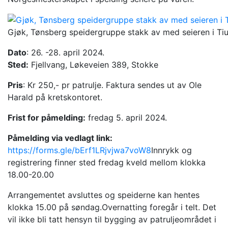
Gjøk, Tønsberg speidergruppe stakk av med seieren i Tiu
Dato
: 26. -28. april 2024.
Sted:
Fjellvang, Løkeveien 389, Stokke
Pris
: Kr 250,- pr patrulje. Faktura sendes ut av Ole
Harald på kretskontoret.
Frist for påmelding:
fredag 5. april 2024.
Påmelding via vedlagt link:
https://forms.gle/bErf1LRjvjwa7voW8
Innrykk og
registrering finner sted fredag kveld mellom klokka
18.00-20.00
Arrangementet avsluttes og speiderne kan hentes
klokka 15.00 på søndag.Overnatting foregår i telt. Det
vil ikke bli tatt hensyn til bygging av patruljeområdet i