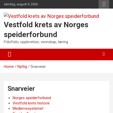
Skip
søndag, august 9, 2026
to
content
Vestfold krets av Norges
speiderforbund
Friluftsliv, opplevelser, vennskap, læring
Home
Nyttig
Snarveier
Snarveier
Norges speiderforbund
Vestfold krets historie
Medlemssystemet