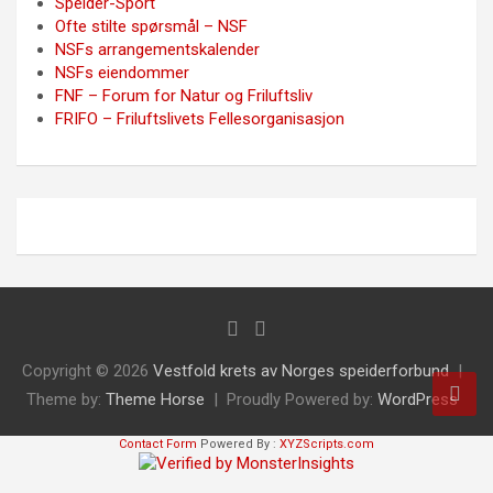
Speider-Sport
Ofte stilte spørsmål – NSF
NSFs arrangementskalender
NSFs eiendommer
FNF – Forum for Natur og Friluftsliv
FRIFO – Friluftslivets Fellesorganisasjon
Copyright © 2026
Vestfold krets av Norges speiderforbund
Theme by:
Theme Horse
Proudly Powered by:
WordPress
Contact Form
Powered By :
XYZScripts.com