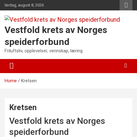
Skip
lørdag, august 8, 2026
to
content
Vestfold krets av Norges
speiderforbund
Friluftsliv, opplevelser, vennskap, læring
Home
Kretsen
Kretsen
Vestfold krets av Norges
speiderforbund