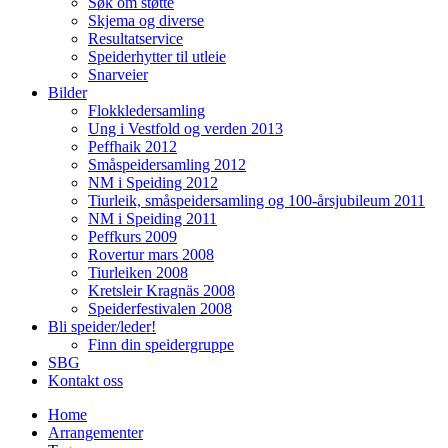
Søk om støtte
Skjema og diverse
Resultatservice
Speiderhytter til utleie
Snarveier
Bilder
Flokkledersamling
Ung i Vestfold og verden 2013
Peffhaik 2012
Småspeidersamling 2012
NM i Speiding 2012
Tiurleik, småspeidersamling og 100-årsjubileum 2011
NM i Speiding 2011
Peffkurs 2009
Rovertur mars 2008
Tiurleiken 2008
Kretsleir Kragnäs 2008
Speiderfestivalen 2008
Bli speider/leder!
Finn din speidergruppe
SBG
Kontakt oss
Home
Arrangementer