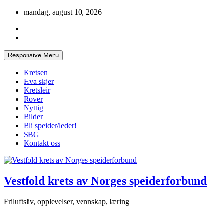
Skip
mandag, august 10, 2026
to
content
Responsive Menu
Kretsen
Hva skjer
Kretsleir
Rover
Nyttig
Bilder
Bli speider/leder!
SBG
Kontakt oss
Vestfold krets av Norges speiderforbund
Friluftsliv, opplevelser, vennskap, læring