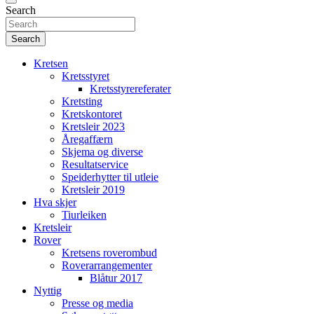
Search
Search
Kretsen
Kretsstyret
Kretsstyrereferater
Kretsting
Kretskontoret
Kretsleir 2023
Åregaffærn
Skjema og diverse
Resultatservice
Speiderhytter til utleie
Kretsleir 2019
Hva skjer
Tiurleiken
Kretsleir
Rover
Kretsens roverombud
Roverarrangementer
Blåtur 2017
Nyttig
Presse og media