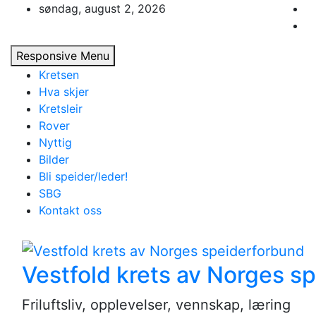
Skip
søndag, august 2, 2026
to
content
Responsive Menu
Kretsen
Hva skjer
Kretsleir
Rover
Nyttig
Bilder
Bli speider/leder!
SBG
Kontakt oss
Vestfold krets av Norges s
Friluftsliv, opplevelser, vennskap, læring