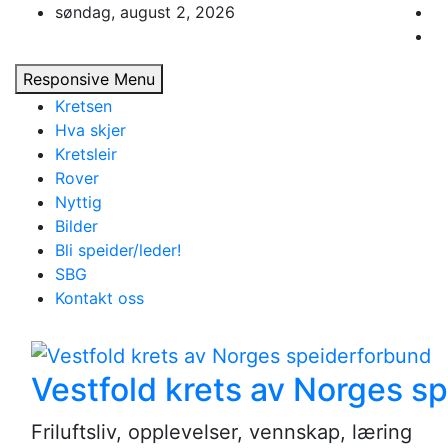
Skip
søndag, august 2, 2026
to
content
Responsive Menu
Kretsen
Hva skjer
Kretsleir
Rover
Nyttig
Bilder
Bli speider/leder!
SBG
Kontakt oss
Vestfold krets av Norges s
Friluftsliv, opplevelser, vennskap, læring